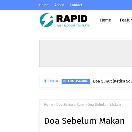
Home
About
Contact
Home
Featu
TICKER
Doa Selepas Azan dan
DOA BAHASA RUMI
Home
Doa Bahasa Rumi
Doa Sebelum Makan
Doa Sebelum Makan