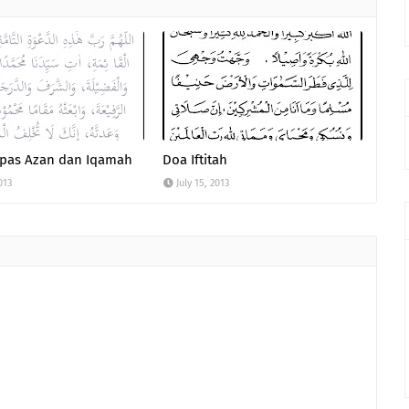
epas Azan dan Iqamah
Doa Iftitah
013
July 15, 2013