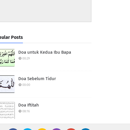
ular Posts
Doa untuk Kedua Ibu Bapa
00:29
Doa Sebelum Tidur
00:00
Doa Iftitah
08:16