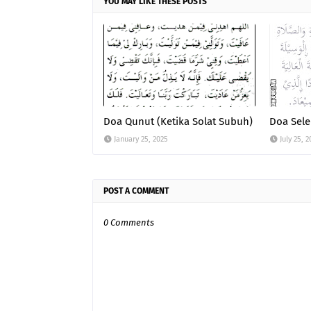
YOU MAY LIKE THESE POSTS
Doa Qunut (Ketika Solat Subuh)
Doa Sel
January 25, 2025
July 25, 2
POST A COMMENT
0 Comments