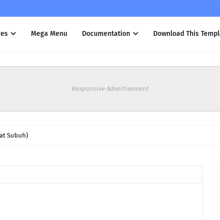
res
Mega Menu
Documentation
Download This Templ
Responsive Advertisement
 Iqamah